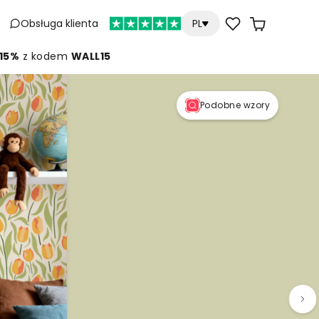
Obsługa klienta
PL
 15%
z kodem
WALL15
Podobne wzory