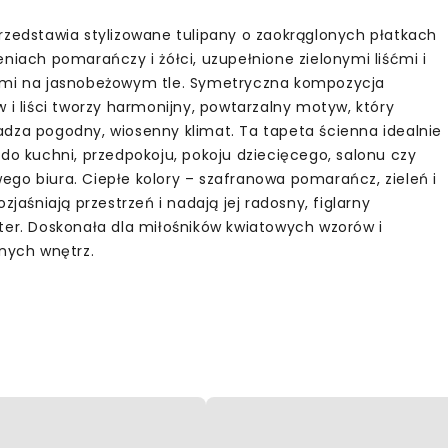
rzedstawia stylizowane tulipany o zaokrąglonych płatkach
eniach pomarańczy i żółci, uzupełnione zielonymi liśćmi i
mi na jasnobeżowym tle. Symetryczna kompozycja
 i liści tworzy harmonijny, powtarzalny motyw, który
dza pogodny, wiosenny klimat. Ta tapeta ścienna idealnie
 do kuchni, przedpokoju, pokoju dziecięcego, salonu czy
go biura. Ciepłe kolory – szafranowa pomarańcz, zieleń i
ozjaśniają przestrzeń i nadają jej radosny, figlarny
ter. Doskonała dla miłośników kwiatowych wzorów i
lnych wnętrz.