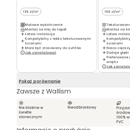
139 zł/m²
169 zł/m²
Matowe wykończenie
Teksturowan
Montaż na klej do tapet
Montaż na kl
Łatwa instalacja
Łatwa instal
Kompatybilny z lekko teksturowanymi
Kompatybilny
ścianami
ścianami
Może być stosowany do sufitów
Nieco cięższ
Jak zainstalować
Dodaje głębi 
Preferowane 
wnętrz
Jak zainsta
Pokaż porównanie
Zawsze z Wallism
Nieodblaskowy
Nie blaknie w
Przyjaz
świetle
środow
słonecznym
100% w
PVC