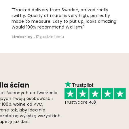
"Tracked delivery from Sweden, arrived really
swiftly. Quality of mural is very high, perfectly
made to measure. Easy to put up, looks amazing.
Would 100% recommend Wallism."
kimberley
,
17 godzin temu
la ścian
pet ściennych do tworzenia
jących Twoją osobowość i
TrustScore
4.8
 w 100% wolne od PVC,
ne tak, aby idealnie
bezpłatną wysyłką wszystkich
petę już dziś.