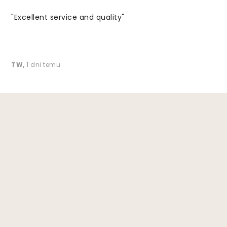
"Excellent service and quality"
TW
,
1 dni temu