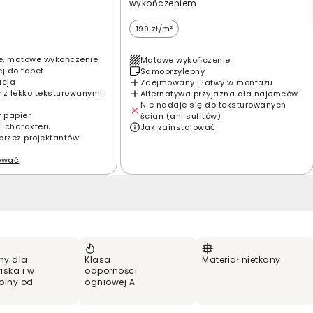
wykończeniem
199 zł/m²
e, matowe wykończenie
Matowe wykończenie
ej do tapet
Samoprzylepny
acja
Zdejmowany i łatwy w montażu
 z lekko teksturowanymi
Alternatywa przyjazna dla najemców
Nie nadaje się do teksturowanych
y papier
ścian (ani sufitów)
i charakteru
Jak zainstalować
przez projektantów
lować
ny dla
Klasa
Materiał nietkany
iska i w
odporności
olny od
ogniowej A