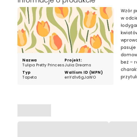
Informacje o produkcie
Wzór p
w odci
łodyga
kwiatów
wprowa
pasuje
domowe
Nazwa
Projekt:
beż – r
Tulipa Pretty Princess
Julia Dreams
charak
Typ
Wallism ID (MPN)
przytu
Tapeta
enYd1v6gJaWO