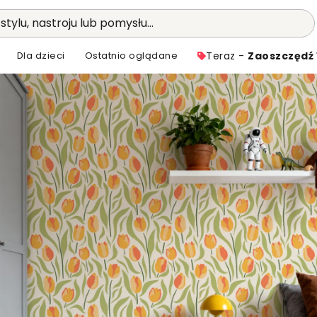
stylu, nastroju lub pomysłu...
Dla dzieci
Ostatnio oglądane
Teraz -
Zaoszczędź