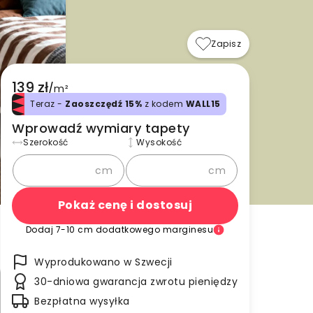
Zapisz
139 zł
/
m²
Teraz -
Zaoszczędź 15%
z kodem
WALL15
Wprowadź wymiary tapety
Szerokość
Wysokość
cm
cm
Pokaż cenę i dostosuj
Dodaj 7-10 cm dodatkowego marginesu
Wyprodukowano w Szwecji
30-dniowa gwarancja zwrotu pieniędzy
Bezpłatna wysyłka