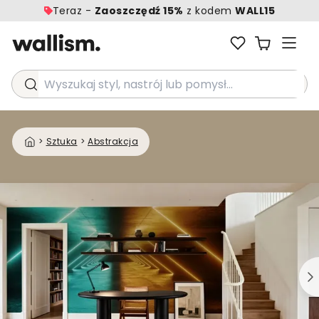
Teraz -
Zaoszczędź 15%
z kodem
WALL15
Wyszukaj styl, nastrój lub pomysł...
>
Sztuka
>
Abstrakcja