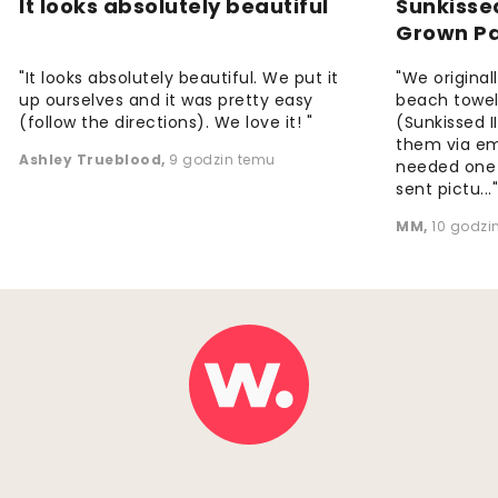
It looks absolutely beautiful
Sunkisse
Grown P
"It looks absolutely beautiful. We put it
"We origina
up ourselves and it was pretty easy
beach towels
(follow the directions). We love it! "
(Sunkissed 
them via em
Ashley Trueblood
,
9 godzin temu
needed one
sent pictu...
MM
,
10 godzi