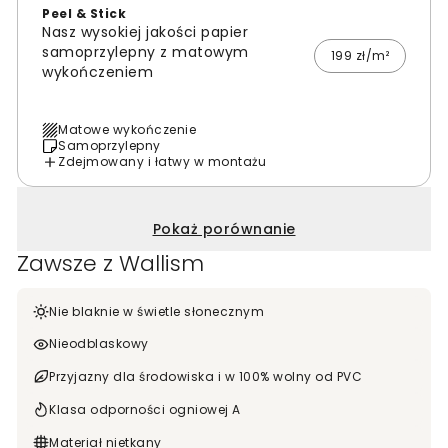
Peel & Stick
Nasz wysokiej jakości papier
samoprzylepny z matowym
199 zł/m²
wykończeniem
Matowe wykończenie
Samoprzylepny
Zdejmowany i łatwy w montażu
Pokaż porównanie
Zawsze z Wallism
Nie blaknie w świetle słonecznym
Nieodblaskowy
Przyjazny dla środowiska i w 100% wolny od PVC
Klasa odporności ogniowej A
Materiał nietkany