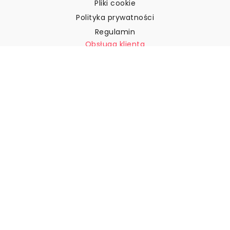
Pliki cookie
Polityka prywatności
Regulamin
Obsługa klienta
Skontaktuj się z nami
Zwroty i reklamacje
Wysyłka
Jak zmierzyć ścianę?
Jak powiesić tapetę?
Jak zainstalować tapetę typu
„Peel & Stick”
FAQ
Artykuły z tapetami
Wybierz swoją lokalizację
Zarządzanie ustawieniami plików cookie