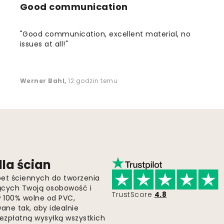
Good communication
"Good communication, excellent material, no
issues at all!"
Werner Bahl
,
12 godzin temu
la ścian
pet ściennych do tworzenia
jących Twoją osobowość i
TrustScore
4.8
 w 100% wolne od PVC,
ne tak, aby idealnie
bezpłatną wysyłką wszystkich