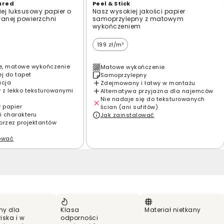
ured
Peel & Stick
ej luksusowy papier o
Nasz wysokiej jakości papier
wanej powierzchni
samoprzylepny z matowym
wykończeniem
199 zł/m²
e, matowe wykończenie
Matowe wykończenie
ej do tapet
Samoprzylepny
acja
Zdejmowany i łatwy w montażu
 z lekko teksturowanymi
Alternatywa przyjazna dla najemców
Nie nadaje się do teksturowanych
y papier
ścian (ani sufitów)
i charakteru
Jak zainstalować
przez projektantów
lować
ny dla
Klasa
Materiał nietkany
iska i w
odporności