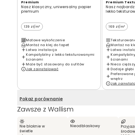
Premium
Premium Text
Nasz klasyczny, uniwersalny papier
Nasz najbardzi
premium
lekko teksturo
139 zł/m²
169 zł/m²
Matowe wykończenie
Teksturowan
Montaż na klej do tapet
Montaż na kl
Łatwa instalacja
Łatwa instal
Kompatybilny z lekko teksturowanymi
Kompatybilny
ścianami
ścianami
Może być stosowany do sufitów
Nieco cięższ
Jak zainstalować
Dodaje głębi 
Preferowane 
wnętrz
Jak zainsta
Pokaż porównanie
Zawsze z Wallism
Nieodblaskowy
Nie blaknie w
Przyjaz
świetle
środow