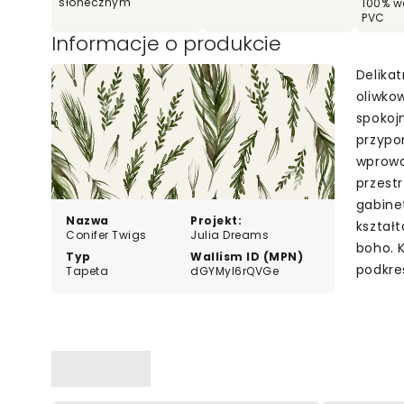
słonecznym
100% w
PVC
Informacje o produkcie
Delikat
oliwko
spokoj
przypo
wprowa
przestr
gabine
Nazwa
Projekt:
kształ
Conifer Twigs
Julia Dreams
boho. K
Typ
Wallism ID (MPN)
podkre
Tapeta
dGYMyl6rQVGe