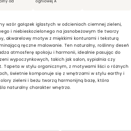
olny od
ogniowej A
ny wzór gałązek iglastych w odcieniach ciemnej zieleni,
wego i niebieskozielonego na jasnobeżowym tle tworzy
ny, akwarelowy motyw z miękkimi konturami i teksturą
minającą ręczne malowanie. Ten naturalny, roślinny deseń
dza atmosferę spokoju i harmonii, idealnie pasując do
zeni wypoczynkowych, takich jak salon, sypialnia czy
t. Tapeta w stylu organicznym, z motywami liści o różnych
tach, świetnie komponuje się z wnętrzami w stylu earthy i
olory zieleni i beżu tworzą harmonijną bazę, która
śla naturalny charakter wnętrza.