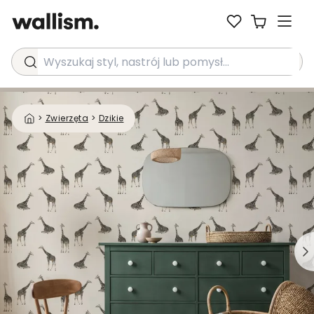
Wyszukaj styl, nastrój lub pomysł...
>
Zwierzęta
>
Dzikie