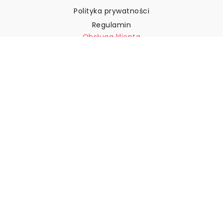
Polityka prywatności
Regulamin
Obsługa klienta
Skontaktuj się z nami
Zwroty i reklamacje
Wysyłka
Jak zmierzyć ścianę?
Jak powiesić tapetę?
Jak zainstalować tapetę typu
„Peel & Stick”
FAQ
Artykuły z tapetami
Wybierz swoją lokalizację
Zarządzanie ustawieniami plików cookie