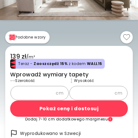
Podobne wzory
139 zł
/
m²
Teraz -
Zaoszczędź 15%
z kodem
WALL15
Wprowadź wymiary tapety
Szerokość
Wysokość
cm
cm
Pokaż cenę i dostosuj
Dodaj 7-10 cm dodatkowego marginesu
Wyprodukowano w Szwecji