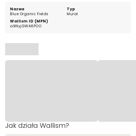
które potrzebują świeżego, wyrazistego akcentu w
odcieniach niebieskiego.
Nazwa
Typ
Blue Organic Fields
Mural
Wallism ID (MPN)
a9NyjGWA6POO
Jak działa Wallism?