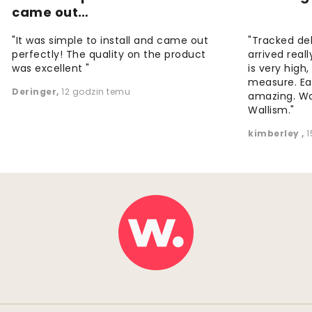
came out…
"It was simple to install and came out
"Tracked de
perfectly! The quality on the product
arrived reall
was excellent "
is very high
measure. Eas
Deringer
,
12 godzin temu
amazing. W
Wallism."
kimberley
,
1