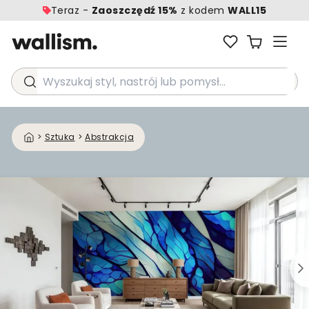
Teraz -
Zaoszczędź 15%
z kodem
WALL15
Wyszukaj styl, nastrój lub pomysł...
>
Sztuka
>
Abstrakcja