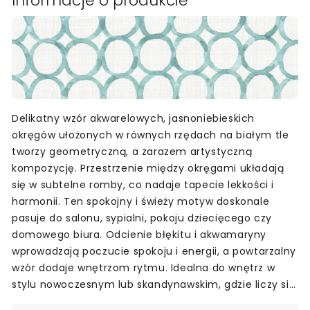
Informacje o produkcie
Delikatny wzór akwarelowych, jasnoniebieskich
okręgów ułożonych w równych rzędach na białym tle
tworzy geometryczną, a zarazem artystyczną
kompozycję. Przestrzenie między okręgami układają
się w subtelne romby, co nadaje tapecie lekkości i
harmonii. Ten spokojny i świeży motyw doskonale
pasuje do salonu, sypialni, pokoju dziecięcego czy
domowego biura. Odcienie błękitu i akwamaryny
wprowadzają poczucie spokoju i energii, a powtarzalny
wzór dodaje wnętrzom rytmu. Idealna do wnętrz w
stylu nowoczesnym lub skandynawskim, gdzie liczy się
prostota i wyraz artystyczny.