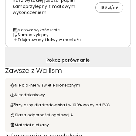
Nasz wysokiej jakości papier
samoprzylepny z matowym
199 zł/m²
wykończeniem
Matowe wykończenie
Samoprzylepny
Zdejmowany i łatwy w montażu
Pokaż porównanie
Zawsze z Wallism
Nie blaknie w świetle słonecznym
Nieodblaskowy
Przyjazny dla środowiska i w 100% wolny od PVC
Klasa odporności ogniowej A
Materiał nietkany