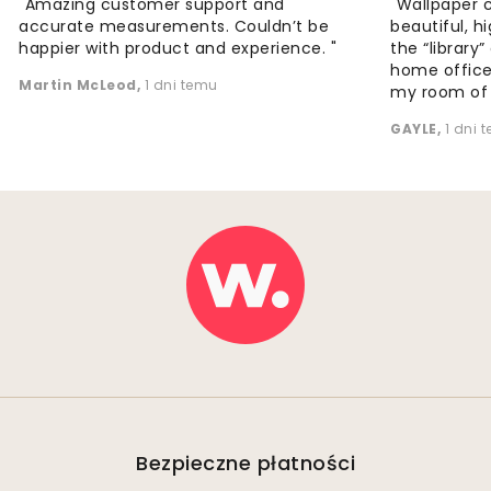
"Amazing customer support and
"Wallpaper 
accurate measurements. Couldn’t be
beautiful, h
happier with product and experience. "
the “library
home office
Martin McLeod
,
1 dni temu
my room of d
GAYLE
,
1 dni 
Bezpieczne płatności