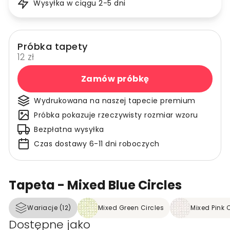
Wysyłka w ciągu 2-5 dni
Próbka tapety
12 zł
Zamów próbkę
Wydrukowana na naszej tapecie premium
Próbka pokazuje rzeczywisty rozmiar wzoru
Bezpłatna wysyłka
Czas dostawy 6-11 dni roboczych
Tapeta - Mixed Blue Circles
Wariacje (12)
Mixed Green Circles
Mixed Pink C
Dostępne jako