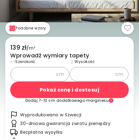
Podobne wzory
139 zł
/
m²
Wprowadź wymiary tapety
Szerokość
Wysokość
cm
cm
Pokaż cenę i dostosuj
Dodaj 7-10 cm dodatkowego marginesu
Wyprodukowano w Szwecji
30-dniowa gwarancja zwrotu pieniędzy
Bezpłatna wysyłka