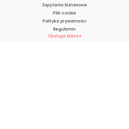
Zapytania biznesowe
Pliki cookie
Polityka prywatności
Regulamin
Obsługa klienta
Skontaktuj się z nami
Zwroty i reklamacje
Wysyłka
Jak zmierzyć ścianę?
Jak powiesić tapetę?
Jak zainstalować tapetę typu
„Peel & Stick”
FAQ
Artykuły z tapetami
Wybierz swoją lokalizację