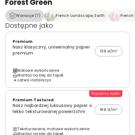
Forest Green
Wariacje (7)
French Landscape, Earth
French 
Dostępne jako
Premium
Nasz klasyczny, uniwersalny papier
139 zł/m²
premium
Matowe wykończenie
Montaż na klej do tapet
Łatwa instalacja
Popularny wybór
Premium Textured
Nasz najbardziej luksusowy papier o
169 zł/m²
lekko teksturowanej powierzchni
Teksturowane, matowe wykończenie
Montaż na klej do tapet