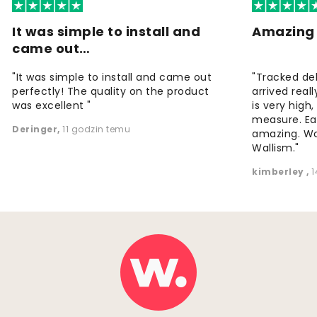
It was simple to install and
Amazing 
came out…
"It was simple to install and came out
"Tracked de
perfectly! The quality on the product
arrived reall
was excellent "
is very high
measure. Eas
Deringer
,
11 godzin temu
amazing. W
Wallism."
kimberley
,
1