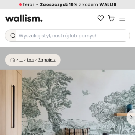
Teraz -
Zaoszczędź 15%
z kodem
WALL15
Wyszukaj styl, nastrój lub pomysł...
>
...
>
Las
>
Zagajnik