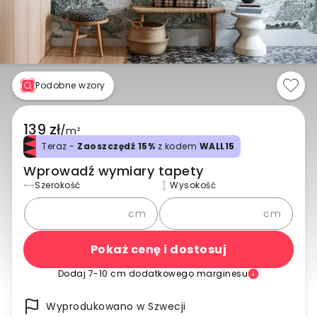
Podobne wzory
139 zł
/
m²
Teraz -
Zaoszczędź 15%
z kodem
WALL15
Wprowadź wymiary tapety
Szerokość
Wysokość
cm
cm
Pokaż cenę i dostosuj
Dodaj 7-10 cm dodatkowego marginesu
Wyprodukowano w Szwecji