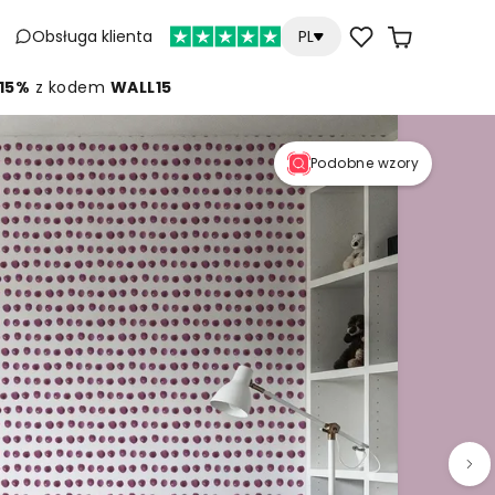
Obsługa klienta
PL
 15%
z kodem
WALL15
Podobne wzory