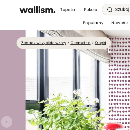
Szukaj 
Tapeta
Pokoje
Popularny
Nowości
Zobacz wszystkie wzory
>
Geometria
>
Kropki