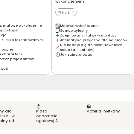
wykończeniem
199 zł/m²
e, matowe wykończenie
Matowe wykończenie
ej do tapet
Samoprzylepny
acja
Zdejmowany i łatwy w montażu
 z lekko teksturowanymi
Alternatywa przyjazna dla najemców
Nie nadaje się do teksturowanych
y papier
ścian (ani sufitów)
i charakteru
Jak zainstalować
przez projektantów
lować
ny dla
Klasa
Materiał nietkany
iska i w
odporności
olny od
ogniowej A