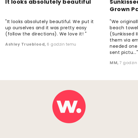
It looks absolutely beautiful
Sunkisse
Grown P
"It looks absolutely beautiful. We put it
"We origina
up ourselves and it was pretty easy
beach towels
(follow the directions). We love it! "
(Sunkissed 
them via em
Ashley Trueblood
,
6 godzin temu
needed one
sent pictu...
MM
,
7 godzin