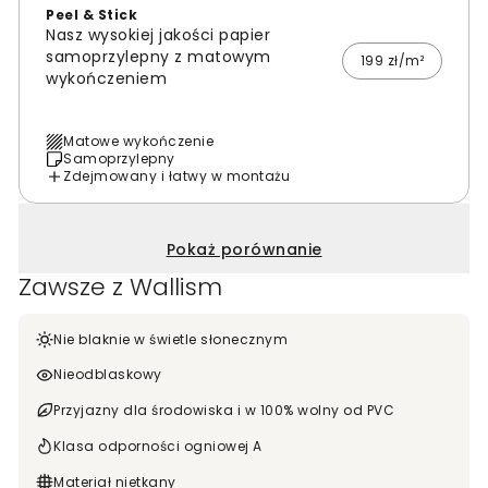
Peel & Stick
Nasz wysokiej jakości papier
samoprzylepny z matowym
199 zł/m²
wykończeniem
Matowe wykończenie
Samoprzylepny
Zdejmowany i łatwy w montażu
Pokaż porównanie
Zawsze z Wallism
Nie blaknie w świetle słonecznym
Nieodblaskowy
Przyjazny dla środowiska i w 100% wolny od PVC
Klasa odporności ogniowej A
Materiał nietkany