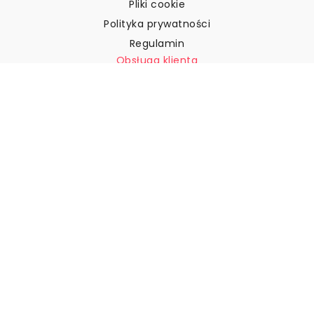
Pliki cookie
Polityka prywatności
Regulamin
Obsługa klienta
Skontaktuj się z nami
Zwroty i reklamacje
Wysyłka
Jak zmierzyć ścianę?
Jak powiesić tapetę?
Jak zainstalować tapetę typu
„Peel & Stick”
FAQ
Artykuły z tapetami
Wybierz swoją lokalizację
Zarządzanie ustawieniami plików cookie