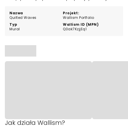
wnętrza.
Nazwa
Projekt:
Quilted Waves
Wallism Portfolio
Typ
Wallism ID (MPN)
Mural
Q0ak7KzjjEq1
Jak działa Wallism?