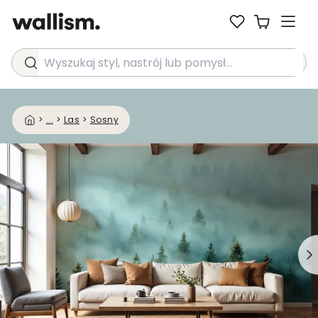
Wyszukaj styl, nastrój lub pomysł...
>
...
>
Las
>
Sosny