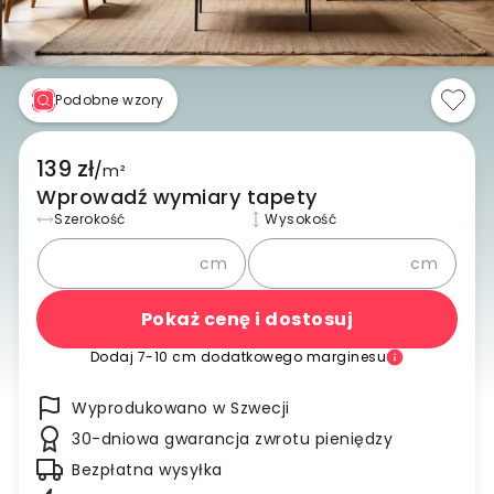
Podobne wzory
139 zł
/
m²
Wprowadź wymiary tapety
Szerokość
Wysokość
cm
cm
Pokaż cenę i dostosuj
Dodaj 7-10 cm dodatkowego marginesu
Wyprodukowano w Szwecji
30-dniowa gwarancja zwrotu pieniędzy
Bezpłatna wysyłka