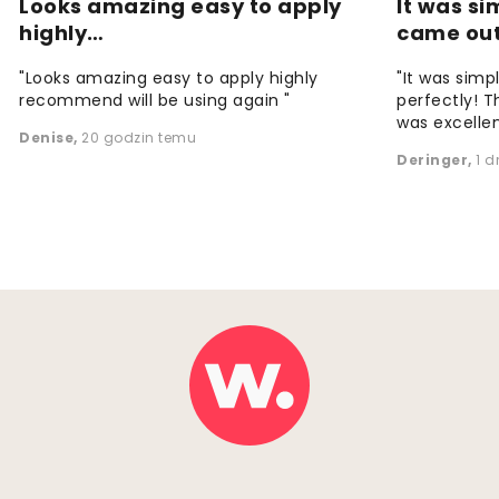
Looks amazing easy to apply
It was si
highly…
came ou
"Looks amazing easy to apply highly
"It was simp
recommend will be using again "
perfectly! T
was excellen
Denise
,
20 godzin temu
Deringer
,
1 d