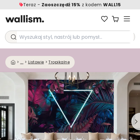
Teraz -
Zaoszczędź 15%
z kodem
WALL15
Wyszukaj styl, nastrój lub pomysł...
>
...
>
Listowie
>
Tropikalne