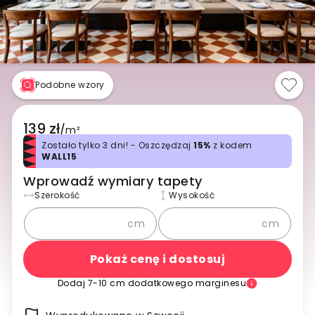
Podobne wzory
139 zł
/
m²
Zostało tylko 3 dni! - Oszczędzaj
15%
z kodem
WALL15
Wprowadź wymiary tapety
Szerokość
Wysokość
cm
cm
Pokaż cenę i dostosuj
Dodaj 7-10 cm dodatkowego marginesu