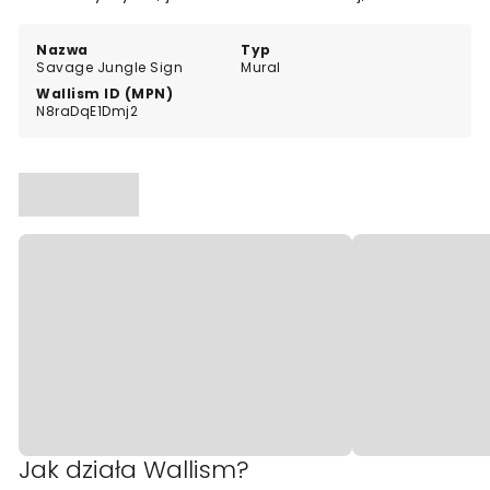
nowoczesnej dekoracji ściennej.
Nazwa
Typ
Savage Jungle Sign
Mural
Wallism ID (MPN)
N8raDqE1Dmj2
Jak działa Wallism?