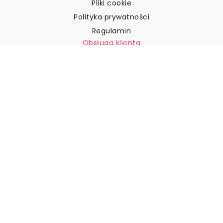
Pliki cookie
Polityka prywatności
Regulamin
Obsługa klienta
Skontaktuj się z nami
Zwroty i reklamacje
Wysyłka
Jak zmierzyć ścianę?
Jak powiesić tapetę?
Jak zainstalować tapetę typu
„Peel & Stick”
FAQ
Artykuły z tapetami
Wybierz swoją lokalizację
Zarządzanie ustawieniami plików cookie