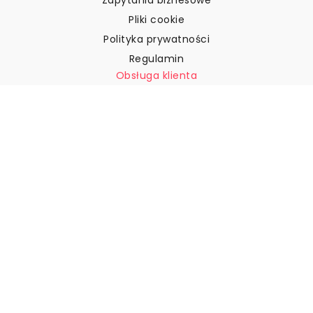
Pliki cookie
Polityka prywatności
Regulamin
Obsługa klienta
Skontaktuj się z nami
Zwroty i reklamacje
Wysyłka
Jak zmierzyć ścianę?
Jak powiesić tapetę?
Jak zainstalować tapetę typu
„Peel & Stick”
FAQ
Artykuły z tapetami
Wybierz swoją lokalizację