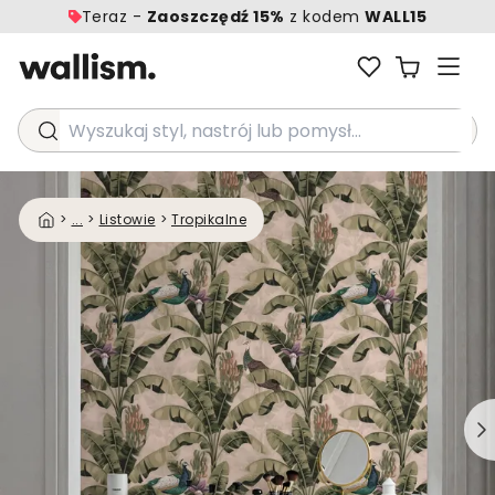
Teraz -
Zaoszczędź 15%
z kodem
WALL15
Wyszukaj styl, nastrój lub pomysł...
>
...
>
Listowie
>
Tropikalne