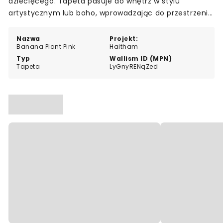
dziecięcego. Tapeta pasuje do wnętrz w stylu
artystycznym lub boho, wprowadzając do przestrzeni
nutę tropikalnej fantazji.
Nazwa
Projekt:
Banana Plant Pink
Haitham
Typ
Wallism ID (MPN)
Tapeta
LyGnyRENqZed