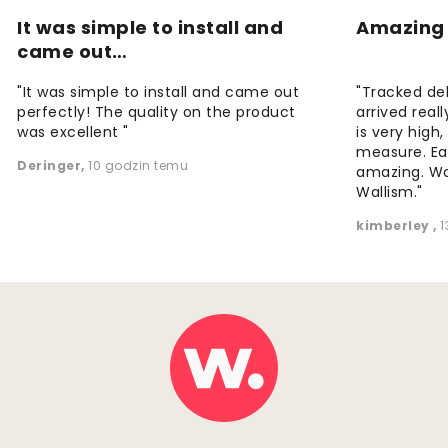
It was simple to install and
Amazing 
came out…
"It was simple to install and came out
"Tracked de
perfectly! The quality on the product
arrived reall
was excellent "
is very high
measure. Eas
Deringer
,
10 godzin temu
amazing. W
Wallism."
kimberley
,
1