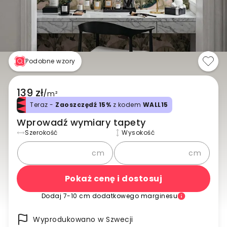
Podobne wzory
139 zł
/
m²
Teraz -
Zaoszczędź 15%
z kodem
WALL15
Wprowadź wymiary tapety
Szerokość
Wysokość
cm
cm
Pokaż cenę i dostosuj
Dodaj 7-10 cm dodatkowego marginesu
Wyprodukowano w Szwecji