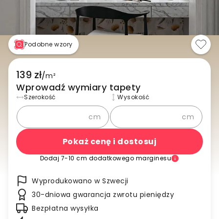
Podobne wzory
139 zł
/
m²
Wprowadź wymiary tapety
Szerokość
Wysokość
cm
cm
Pokaż cenę i dostosuj
Dodaj 7-10 cm dodatkowego marginesu
Wyprodukowano w Szwecji
30-dniowa gwarancja zwrotu pieniędzy
Bezpłatna wysyłka