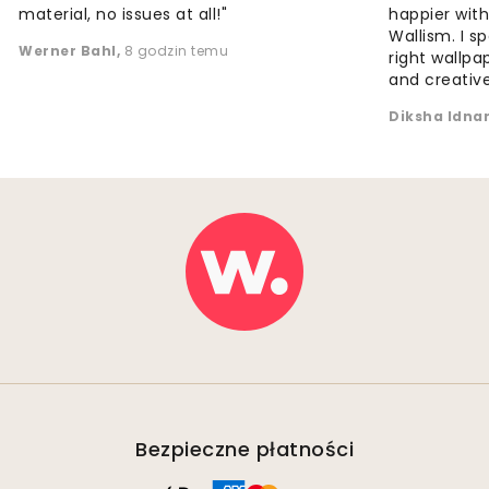
material, no issues at all!"
happier wit
Wallism. I s
Werner Bahl
,
8 godzin temu
right wallp
and creative
Diksha Idna
Bezpieczne płatności