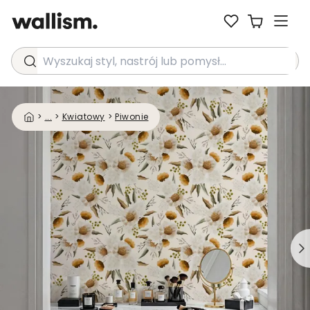
Wyszukaj styl, nastrój lub pomysł...
>
...
>
Kwiatowy
>
Piwonie