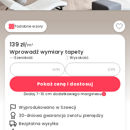
Podobne wzory
139 zł
/
m²
Wprowadź wymiary tapety
Szerokość
Wysokość
cm
cm
Pokaż cenę i dostosuj
Dodaj 7-10 cm dodatkowego marginesu
Wyprodukowano w Szwecji
30-dniowa gwarancja zwrotu pieniędzy
Bezpłatna wysyłka