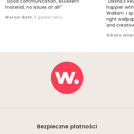
"Good communication, excellent
"Diksha's Re
material, no issues at all!"
happier wit
Wallism. I s
Werner Bahl
,
5 godzin temu
right wallp
and creative
Diksha Idna
Bezpieczne płatności