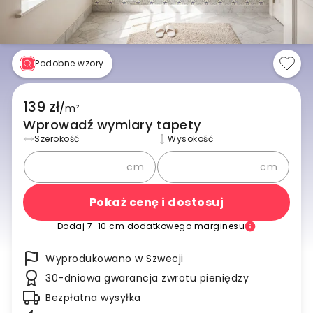
Podobne wzory
139 zł
/
m²
Wprowadź wymiary tapety
Szerokość
Wysokość
cm
cm
Pokaż cenę i dostosuj
Dodaj 7-10 cm dodatkowego marginesu
Wyprodukowano w Szwecji
30-dniowa gwarancja zwrotu pieniędzy
Bezpłatna wysyłka