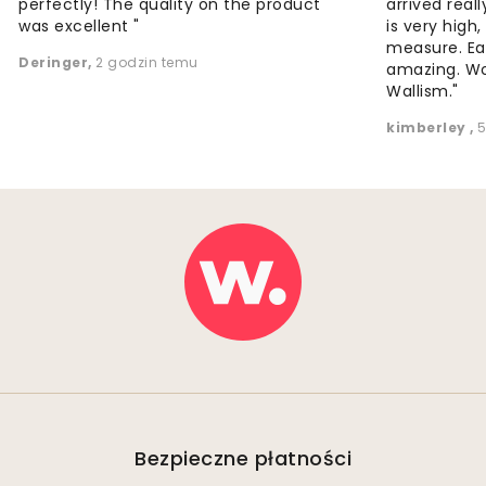
perfectly! The quality on the product
arrived reall
was excellent "
is very high
measure. Eas
Deringer
,
2 godzin temu
amazing. W
Wallism."
kimberley
,
5
Bezpieczne płatności