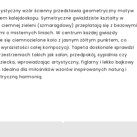
tystyczny wzór ścienny przedstawia geometryczny motyw
tem kalejdoskopu. Symetryczne gwiaździste kształty w
e ciemnej zieleni (szmaragdowy) przeplatają się z beżowym
i o misternych liniach. W centrum każdej gwiazdy
je się ciemnozielone koło z jasnym żółtym punktem, co
 wyrazistości całej kompozycji. Tapeta doskonale sprawdzi
rzestrzeniach takich jak salon, przedpokój, sypialnia czy
ziecka, wprowadzając artystyczny, figlarny i lekko bajkowy
j. Idealna dla miłośników wzorów inspirowanych naturą i
ryczną harmonią.