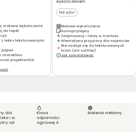
wykończeniem
199 zł/m²
e, matowe wykończenie
Matowe wykończenie
ej do tapet
Samoprzylepny
acja
Zdejmowany i łatwy w montażu
 z lekko teksturowanymi
Alternatywa przyjazna dla najemców
Nie nadaje się do teksturowanych
y papier
ścian (ani sufitów)
i charakteru
Jak zainstalować
przez projektantów
lować
ny dla
Klasa
Materiał nietkany
iska i w
odporności
olny od
ogniowej A