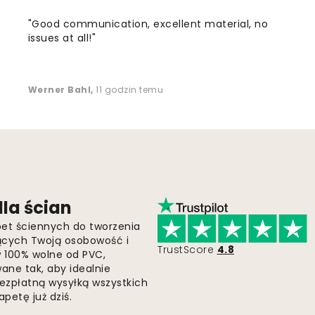
"Good communication, excellent material, no
issues at all!"
Werner Bahl
,
11 godzin temu
la ścian
pet ściennych do tworzenia
jących Twoją osobowość i
TrustScore
4.8
 w 100% wolne od PVC,
ne tak, aby idealnie
bezpłatną wysyłką wszystkich
petę już dziś.