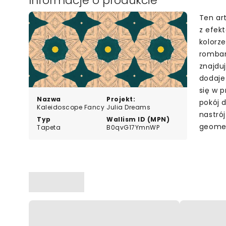
Informacje o produkcie
Ten ar
z efek
kolorz
rombam
znajdu
dodaje
się w p
Nazwa
Projekt:
pokój d
Kaleidoscope Fancy
Julia Dreams
nastró
Typ
Wallism ID (MPN)
geomet
Tapeta
B0qvG17YmnWP