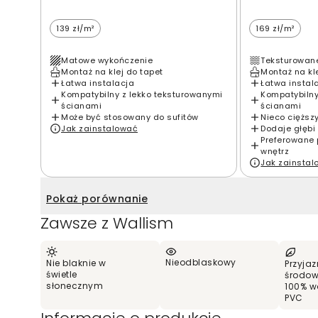
139 zł/m²
169 zł/m²
Matowe wykończenie
Teksturowan
Montaż na klej do tapet
Montaż na kl
Łatwa instalacja
Łatwa instal
Kompatybilny z lekko teksturowanymi
Kompatybilny
ścianami
ścianami
Może być stosowany do sufitów
Nieco cięższ
Jak zainstalować
Dodaje głębi 
Preferowane 
wnętrz
Jak zainsta
Pokaż porównanie
Zawsze z Wallism
Nieodblaskowy
Nie blaknie w
Przyjaz
świetle
środow
słonecznym
100% w
PVC