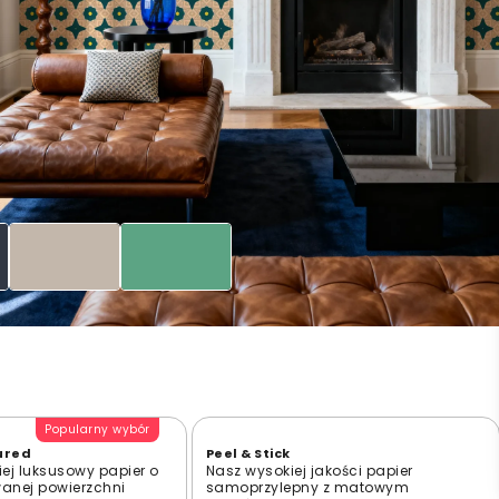
Popularny wybór
ured
Peel & Stick
ej luksusowy papier o
Nasz wysokiej jakości papier
wanej powierzchni
samoprzylepny z matowym