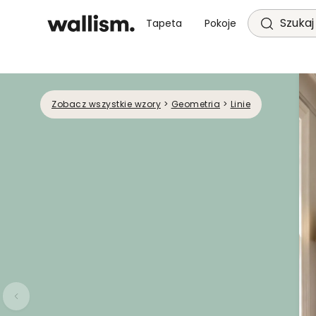
Szukaj 
Tapeta
Pokoje
Zobacz wszystkie wzory
>
Geometria
>
Linie