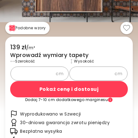
Podobne wzory
139 zł
/
m²
Wprowadź wymiary tapety
Szerokość
Wysokość
cm
cm
Pokaż cenę i dostosuj
Dodaj 7-10 cm dodatkowego marginesu
Wyprodukowano w Szwecji
30-dniowa gwarancja zwrotu pieniędzy
Bezpłatna wysyłka