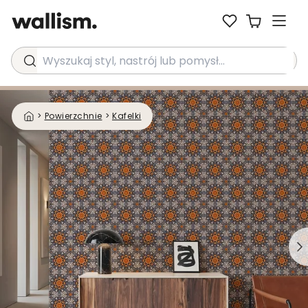
Wyszukaj styl, nastrój lub pomysł...
>
Powierzchnie
>
Kafelki