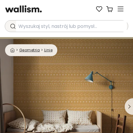
Wyszukaj styl, nastrój lub pomysł...
>
Geometria
>
Linie