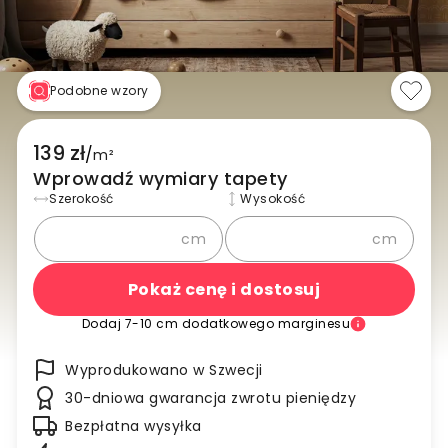
Podobne wzory
139 zł
/
m²
Wprowadź wymiary tapety
Szerokość
Wysokość
cm
cm
Pokaż cenę i dostosuj
Dodaj 7-10 cm dodatkowego marginesu
Wyprodukowano w Szwecji
30-dniowa gwarancja zwrotu pieniędzy
Bezpłatna wysyłka