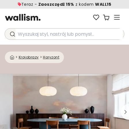
Teraz -
Zaoszczędź 15%
z kodem
WALL15
Wyszukaj styl, nastrój lub pomysł...
>
Krajobrazy
>
Horyzont