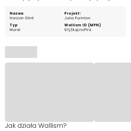
szukasz spokojnej, subtelnej dekoracji ściennej.
Nazwa
Projekt:
Horizon Glint
Julia Purinton
Typ
Wallism ID (MPN)
Mural
9YjZAqLnoPVa
Jak działa Wallism?