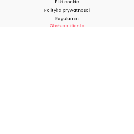
Pliki cookie
Polityka prywatności
Regulamin
Obsługa klienta
Skontaktuj się z nami
Zwroty i reklamacje
Wysyłka
Jak zmierzyć ścianę?
Jak powiesić tapetę?
Jak zainstalować tapetę typu
„Peel & Stick”
FAQ
Artykuły z tapetami
Wybierz swoją lokalizację
Zarządzanie ustawieniami plików cookie