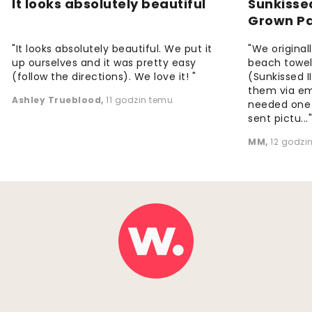
It looks absolutely beautiful
Sunkisse
Grown P
"It looks absolutely beautiful. We put it
"We origina
up ourselves and it was pretty easy
beach towels
(follow the directions). We love it! "
(Sunkissed 
them via em
Ashley Trueblood
,
11 godzin temu
needed one
sent pictu...
MM
,
12 godzi