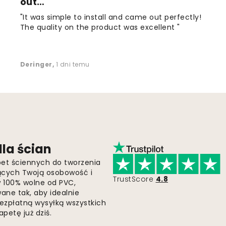
out…
"It was simple to install and came out perfectly!
The quality on the product was excellent "
Deringer
,
1 dni temu
la ścian
pet ściennych do tworzenia
jących Twoją osobowość i
TrustScore
4.8
 w 100% wolne od PVC,
ne tak, aby idealnie
bezpłatną wysyłką wszystkich
petę już dziś.