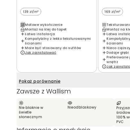
139 zł/m²
169 zł/m²
Matowe wykończenie
Teksturowan
Montaż na klej do tapet
Montaż na kl
Łatwa instalacja
Łatwa instal
Kompatybilny z lekko teksturowanymi
Kompatybilny
ścianami
ścianami
Może być stosowany do sufitów
Nieco cięższ
Jak zainstalować
Dodaje głębi 
Preferowane 
wnętrz
Jak zainsta
Pokaż porównanie
Zawsze z Wallism
Nieodblaskowy
Nie blaknie w
Przyjaz
świetle
środow
słonecznym
100% w
PVC