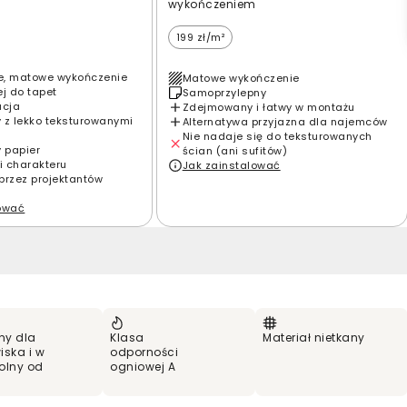
wykończeniem
199 zł/m²
e, matowe wykończenie
Matowe wykończenie
ej do tapet
Samoprzylepny
acja
Zdejmowany i łatwy w montażu
 z lekko teksturowanymi
Alternatywa przyjazna dla najemców
Nie nadaje się do teksturowanych
y papier
ścian (ani sufitów)
i charakteru
Jak zainstalować
przez projektantów
lować
ny dla
Klasa
Materiał nietkany
iska i w
odporności
olny od
ogniowej A