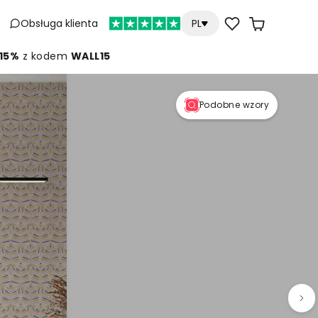
Obsługa klienta
PL
 15%
z kodem
WALL15
Podobne wzory