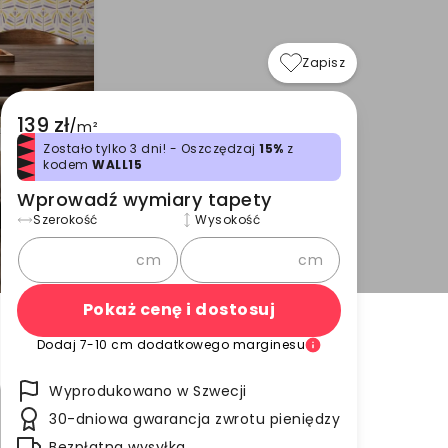
Zapisz
139 zł
/
m²
Zostało tylko 3 dni! - Oszczędzaj
15%
z
kodem
WALL15
Wprowadź wymiary tapety
Szerokość
Wysokość
cm
cm
Pokaż cenę i dostosuj
Dodaj 7-10 cm dodatkowego marginesu
Wyprodukowano w Szwecji
30-dniowa gwarancja zwrotu pieniędzy
Bezpłatna wysyłka