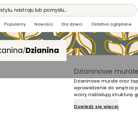
stylu, nastroju lub pomysłu...
Popularny
Nowości
Dla dzieci
Ostatnio oglądane
kanina
Dzianina
/
Dzianinowe murale
Dzianinowe murale oraz ta
wprowadzenie do wnętrza pr
wzory naśladują strukturę 
bawełnianych czy tradycyj
Dowiedz się więcej
unikalny, tekstylny charakt
realistyczny nadruk sprawia,
stając się bardziej zaprasz
Tego rodzaju motywy świetn