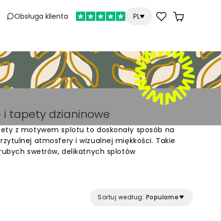
Obsługa klienta
PL
 i tapety dzianinowe
pety z motywem splotu to doskonały sposób na
zytulnej atmosfery i wizualnej miękkości. Takie
grubych swetrów, delikatnych splotów
nych robótek ręcznych, co nadaje ścianom
er. Choć powierzchnia tapety pozostaje gładka,
 że pomieszczenie zyskuje na głębi i cieple,
ającym.
Sortuj według:
Popularne
ie sprawdzają się w sypialniach oraz pokojach