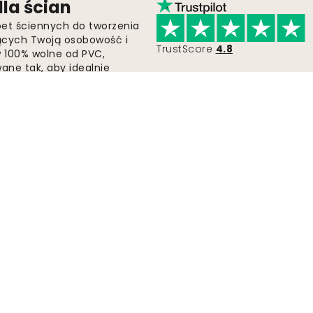
la ścian
pet ściennych do tworzenia
jących Twoją osobowość i
TrustScore
4.8
 w 100% wolne od PVC,
ne tak, aby idealnie
bezpłatną wysyłką wszystkich
petę już dziś.
Szybka i bezpłatna wysyłka
Zamówienia są wysyłane w ciągu 2-5 dni.
Prześlij
Obserwuj nas i odkrywa