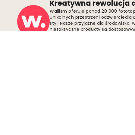
Kreatywna rewolucja d
Wallism oferuje ponad 20 000 fotota
unikalnych przestrzeni odzwierciedla
styl. Nasze przyjazne dla środowiska,
nietoksyczne produkty są dostosowywa
pasowały do Twoich ścian. Ciesz się 
zamówień i odkryj swoją idealną fotota
Bezpieczne płatności
Dołącz do ruchu
Zostań zwolennikiem Wallism, aby być na