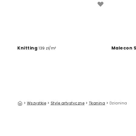
Knitting
Malecon 
139 zł/m²
>
Wszystkie
>
Style artystyczne
>
Tkanina
>
Dzianina