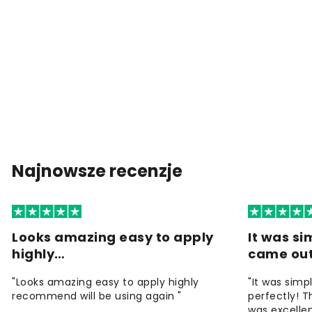
Najnowsze recenzje
Looks amazing easy to apply
It was si
highly…
came ou
"Looks amazing easy to apply highly
"It was simp
recommend will be using again "
perfectly! T
was excellen