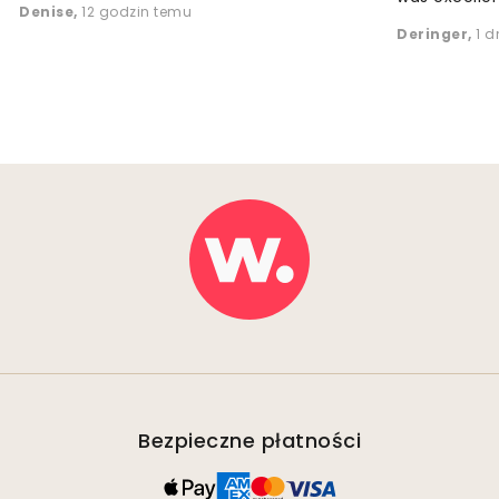
Denise
,
12 godzin temu
Deringer
,
1 d
Bezpieczne płatności