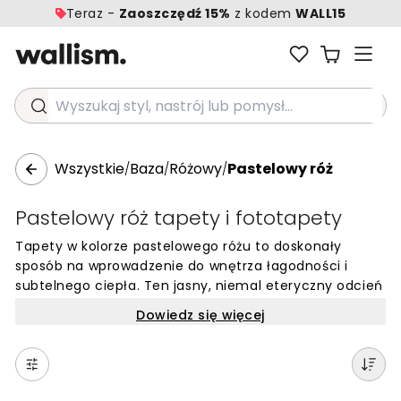
Teraz -
Zaoszczędź 15%
z kodem
WALL15
Wyszukaj styl, nastrój lub pomysł...
Wszystkie
Baza
Różowy
Pastelowy róż
/
/
/
Pastelowy róż tapety i fototapety
Tapety w kolorze pastelowego różu to doskonały
sposób na wprowadzenie do wnętrza łagodności i
subtelnego ciepła. Ten jasny, niemal eteryczny odcień
różu tworzy harmonijną bazę, która optycznie rozjaśnia
Dowiedz się więcej
pomieszczenia i nadaje im przytulny charakter. Kolor
pastel pink jest wyjątkowo uniwersalny, dzięki czemu
świetnie sprawdza się zarówno jako delikatne tło dla
całej aranżacji, jak i efektowna dekoracja jednej