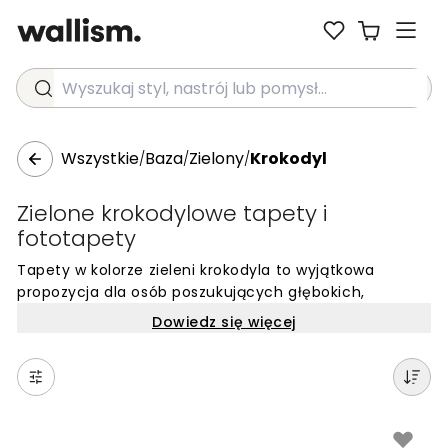
Wyszukaj styl, nastrój lub pomysł...
Wszystkie
Baza
Zielony
Krokodyl
/
/
/
Zielone krokodylowe tapety i
fototapety
Tapety w kolorze zieleni krokodyla to wyjątkowa
propozycja dla osób poszukujących głębokich,
nasyconych barw o naturalnym charakterze. Ten
Dowiedz się więcej
specyficzny odcień zieleni, wzbogacony o ziemiste
podtony, wprowadza do wnętrza spokój i elegancję,
tworząc jednocześnie wyraziste tło dla pozostałych
elementów wyposażenia. Kolor Crocodile doskonale
odnajduje się w nowoczesnych aranżacjach, gdzie liczy
się balans między odważnym designem a