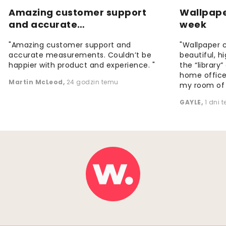
Amazing customer support
Wallpape
and accurate…
week
"Amazing customer support and
"Wallpaper 
accurate measurements. Couldn’t be
beautiful, h
happier with product and experience. "
the “library
home office
Martin McLeod
,
24 godzin temu
my room of d
GAYLE
,
1 dni 