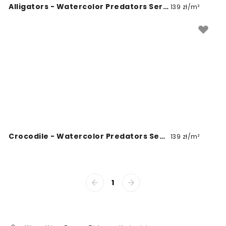
Alligators - Watercolor Predators Series
139 zł/m²
produkty są wolne od PVC i nietoksyczne, co czyni je
odpowiednim wyborem do każdego domowego
pomieszczenia.
Crocodile - Watercolor Predators Series
139 zł/m²
1