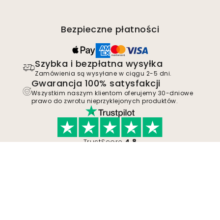
Bezpieczne płatności
Szybka i bezpłatna wysyłka
Zamówienia są wysyłane w ciągu 2-5 dni.
Gwarancja 100% satysfakcji
Wszystkim naszym klientom oferujemy 30-dniowe
prawo do zwrotu nieprzyklejonych produktów.
TrustScore
4.8
Dołącz do ruchu
Zostań zwolennikiem Wallism, aby być na
bieżąco z nowymi projektami i ekskluzywnymi