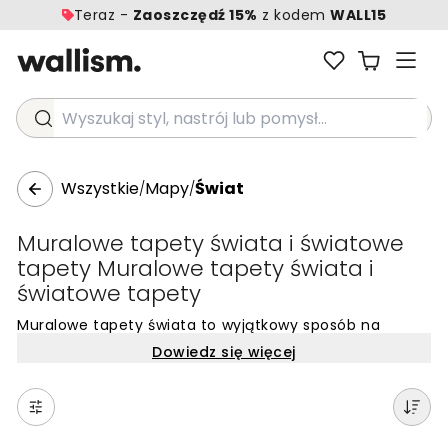
Teraz -
Zaoszczędź 15%
z kodem
WALL15
Wyszukaj styl, nastrój lub pomysł...
Wszystkie
Mapy
Świat
/
/
Muralowe tapety świata i światowe
tapety Muralowe tapety świata i
światowe tapety
Muralowe tapety świata to wyjątkowy sposób na
wprowadzenie globalnej perspektywy i ducha odkrywcy
Dowiedz się więcej
do każdego wnętrza. Takie wzory, przedstawiające
szczegółowe mapy kontynentów, oceanów czy
historyczne globusy, stają się naturalnym punktem
centralnym w pomieszczeniu. W zależności od