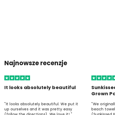
Najnowsze recenzje
It looks absolutely beautiful
Sunkisse
Grown P
"It looks absolutely beautiful. We put it
"We origina
up ourselves and it was pretty easy
beach towels
(follow the directions). We love it! "
(Sunkissed 