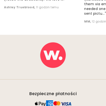
them via em
Ashley Trueblood
,
11 godzin temu
needed one
sent pictu...
MM
,
12 godzi
Bezpieczne płatności