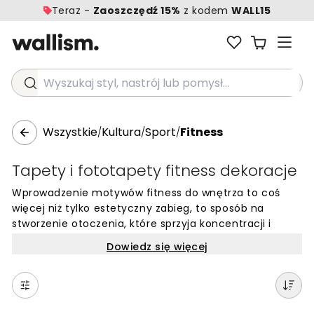
Teraz -
Zaoszczędź 15%
z kodem
WALL15
Wyszukaj styl, nastrój lub pomysł...
Wszystkie
Kultura
Sport
Fitness
/
/
/
Tapety i fototapety fitness dekoracje
Wprowadzenie motywów fitness do wnętrza to coś
więcej niż tylko estetyczny zabieg, to sposób na
stworzenie otoczenia, które sprzyja koncentracji i
aktywności fizycznej. Fitness dekoracje w formie
Dowiedz się więcej
fototapet pozwalają nadać odpowiedni ton domowej
strefie ćwiczeń lub profesjonalnemu studiu
treningowemu. Dynamiczne wzory przedstawiające
sportowców w ruchu, specjalistyczny sprzęt czy