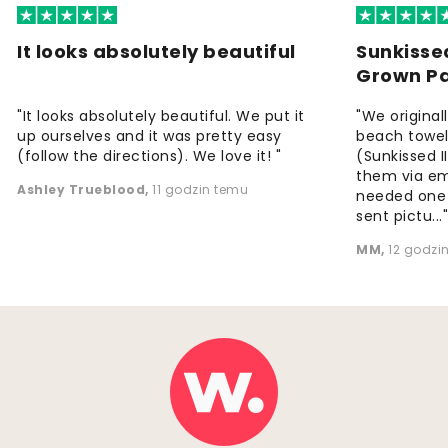
It looks absolutely beautiful
Sunkisse
Grown P
"It looks absolutely beautiful. We put it
"We origina
up ourselves and it was pretty easy
beach towels
(follow the directions). We love it! "
(Sunkissed 
them via em
Ashley Trueblood
,
11 godzin temu
needed one
sent pictu...
MM
,
12 godzi