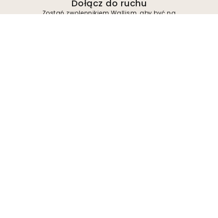
Dołącz do ruchu
Zostań zwolennikiem Wallism, aby być na
bieżąco z nowymi projektami i ekskluzywnymi
ofertami. Możesz zrezygnować z subskrypcji w
dowolnym momencie.
Polityka prywatności
Prześlij
Obserwuj nas i odkrywaj inspiracje oraz
wyjątkowe okazje
Firma
O Wallism
Środowisko