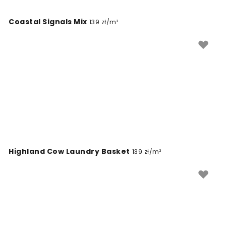
materiałów w nowoczesnym wydaniu.
Coastal Signals Mix
139 zł/m²
Highland Cow Laundry Basket
139 zł/m²