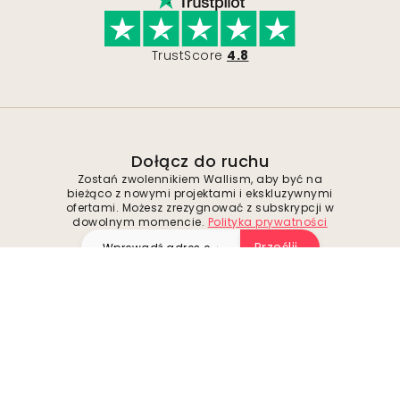
TrustScore
4.8
Dołącz do ruchu
Zostań zwolennikiem Wallism, aby być na
bieżąco z nowymi projektami i ekskluzywnymi
ofertami. Możesz zrezygnować z subskrypcji w
dowolnym momencie.
Polityka prywatności
Prześlij
Obserwuj nas i odkrywaj inspiracje oraz
wyjątkowe okazje