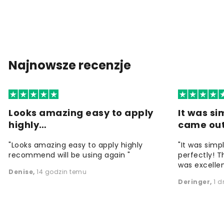
Najnowsze recenzje
Looks amazing easy to apply
It was si
highly…
came ou
"Looks amazing easy to apply highly
"It was simp
recommend will be using again "
perfectly! T
was excellen
Denise
,
14 godzin temu
Deringer
,
1 d